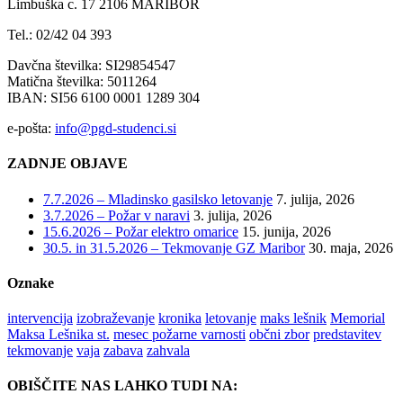
Limbuška c. 17 2106 MARIBOR
Tel.: 02/42 04 393
Davčna številka: SI29854547
Matična številka: 5011264
IBAN: SI56 6100 0001 1289 304
e-pošta:
info@pgd-studenci.si
ZADNJE OBJAVE
7.7.2026 – Mladinsko gasilsko letovanje
7. julija, 2026
3.7.2026 – Požar v naravi
3. julija, 2026
15.6.2026 – Požar elektro omarice
15. junija, 2026
30.5. in 31.5.2026 – Tekmovanje GZ Maribor
30. maja, 2026
Oznake
intervencija
izobraževanje
kronika
letovanje
maks lešnik
Memorial
Maksa Lešnika st.
mesec požarne varnosti
občni zbor
predstavitev
tekmovanje
vaja
zabava
zahvala
OBIŠČITE NAS LAHKO TUDI NA: