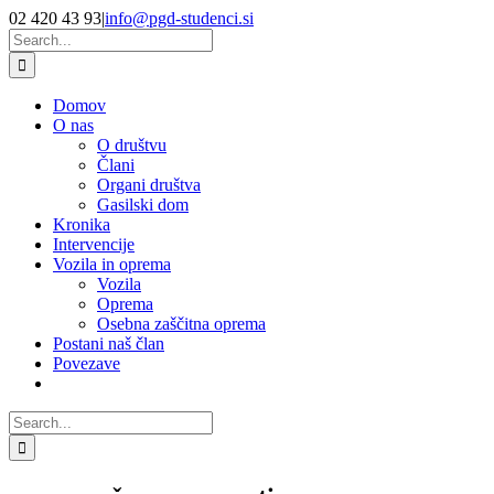
Skip
Facebook
YouTube
02 420 43 93
|
info@pgd-studenci.si
to
Search
content
for:
Domov
O nas
O društvu
Člani
Organi društva
Gasilski dom
Kronika
Intervencije
Vozila in oprema
Vozila
Oprema
Osebna zaščitna oprema
Postani naš član
Povezave
Search
for: