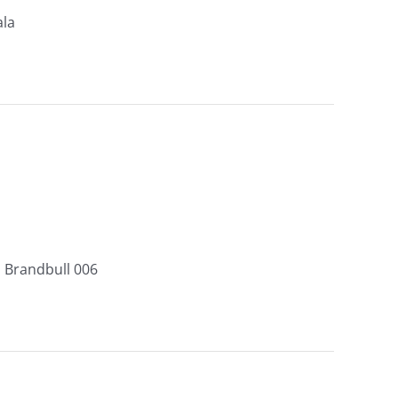
ala
e, Brandbull 006