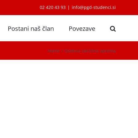
02 420 43 93
|
info@pgd-studenci.si
Postani naš član
Povezave
Home
Osebna zaščitna oprema