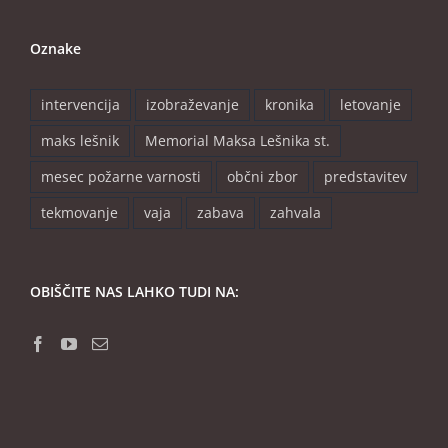
Oznake
intervencija
izobraževanje
kronika
letovanje
maks lešnik
Memorial Maksa Lešnika st.
mesec požarne varnosti
občni zbor
predstavitev
tekmovanje
vaja
zabava
zahvala
OBIŠČITE NAS LAHKO TUDI NA: