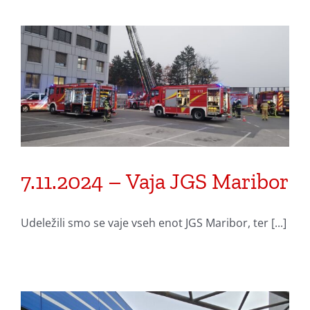
7.11.2024 – Vaja JGS Maribor
Udeležili smo se vaje vseh enot JGS Maribor, ter [...]