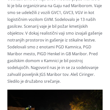
ki je bila organizirana na Gaju nad Mariborom. Vaje
smo se udeležili z vozili GVC1, GVC3, VGV in kot
logističnim vozilom GVM. Sodelovalo je 13 naših
gasilcev. Scenarij vaje je bil požar kmetijskih
objektov. V dokaj realistični vaji smo izvajali gašenje
notranjih prostorov in gašenje iz stikalne lestve.
Sodelovali smo z enotami PGD Kamnica, PGD
Maribor mesto, PIGD Henkel in GB Maribor. Pred
gasilskim domom v Kamnici je bil postroj
sodelujočih. Nagovoril nas je in se za sodelovanje
zahvalil poveljnik JGS Maribor tov. Aleš Ciringer.
Sledilo je družabno srečanje.