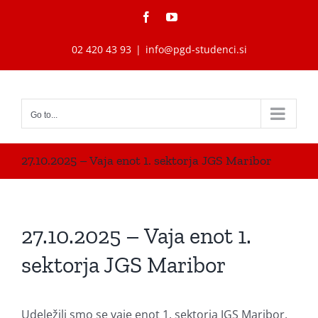
Skip
Facebook
YouTube
to
content
02 420 43 93
|
info@pgd-studenci.si
Go to...
27.10.2025 – Vaja enot 1. sektorja JGS Maribor
27.10.2025 – Vaja enot 1.
sektorja JGS Maribor
Udeležili smo se vaje enot 1. sektorja JGS Maribor,