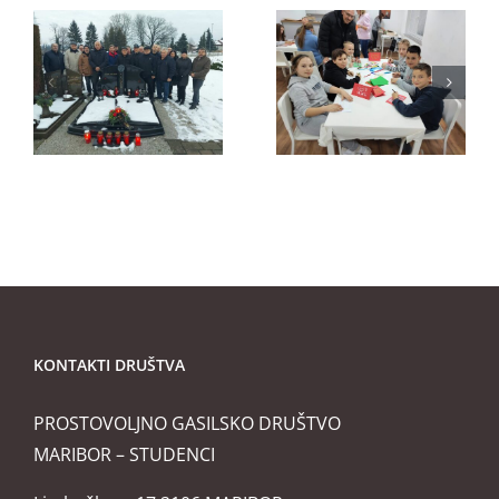
5
30.11.2025
1.11.2025 –
e
– Izdelava
Spomin na
kih
novoletnih
pokojne
voščilnic
gasilce
KONTAKTI DRUŠTVA
PROSTOVOLJNO GASILSKO DRUŠTVO
MARIBOR – STUDENCI