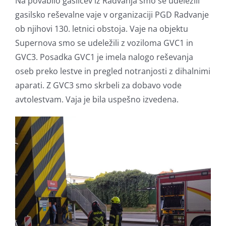
Na povabilo gasilcev iz Radvanja smo se udeležili
gasilsko reševalne vaje v organizaciji PGD Radvanje
ob njihovi 130. letnici obstoja. Vaje na objektu
Supernova smo se udeležili z voziloma GVC1 in
GVC3. Posadka GVC1 je imela nalogo reševanja
oseb preko lestve in pregled notranjosti z dihalnimi
aparati. Z GVC3 smo skrbeli za dobavo vode
avtolestvam. Vaja je bila uspešno izvedena.