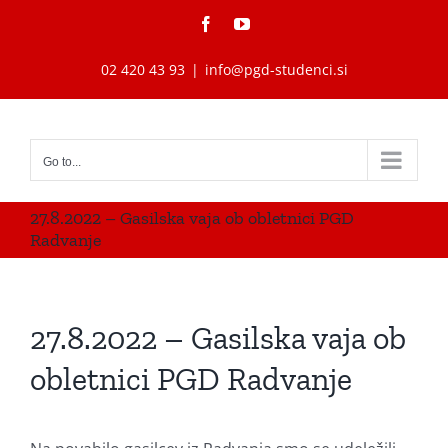
Skip
Facebook
YouTube
to
content
02 420 43 93
|
info@pgd-studenci.si
Go to...
27.8.2022 – Gasilska vaja ob obletnici PGD
Radvanje
27.8.2022 – Gasilska vaja ob
obletnici PGD Radvanje