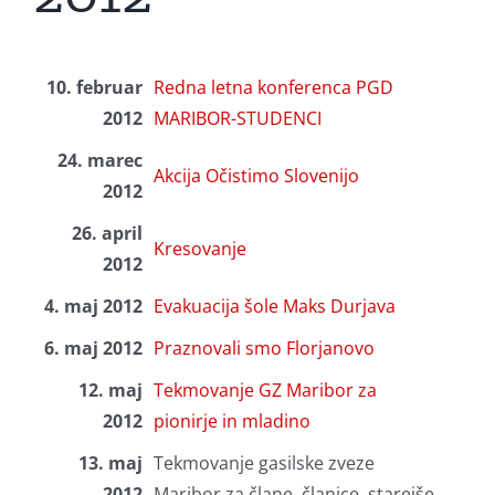
10. februar
Redna letna konferenca PGD
2012
MARIBOR-STUDENCI
24. marec
Akcija Očistimo Slovenijo
2012
26. april
Kresovanje
2012
4. maj 2012
Evakuacija šole Maks Durjava
6. maj 2012
Praznovali smo Florjanovo
12. maj
Tekmovanje GZ Maribor za
2012
pionirje in mladino
13. maj
Tekmovanje gasilske zveze
2012
Maribor za člane, članice, starejše