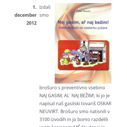
1.
Izdali
december
smo
2012
brošuro s preventivno vsebino
NAJ GASIM, AL´ NAJ BEŽIM!, ki jo je
napisal naš gasilski tovariš OSKAR
NEUVIRT. Brošuro smo natisnili v
3100 izvodih in jo bomo razdelili