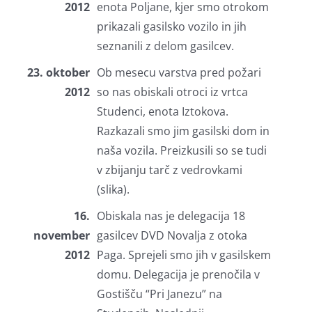
2012
enota Poljane, kjer smo otrokom
prikazali gasilsko vozilo in jih
seznanili z delom gasilcev.
23. oktober
Ob mesecu varstva pred požari
2012
so nas obiskali otroci iz vrtca
Studenci, enota Iztokova.
Razkazali smo jim gasilski dom in
naša vozila. Preizkusili so se tudi
v zbijanju tarč z vedrovkami
(slika).
16.
Obiskala nas je delegacija 18
november
gasilcev DVD Novalja z otoka
2012
Paga. Sprejeli smo jih v gasilskem
domu. Delegacija je prenočila v
Gostišču “Pri Janezu” na