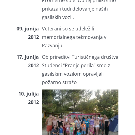
Prometne šole. Ob tej priliki smo
prikazali tudi delovanje naših
gasilskih vozil.
09. junija
Veterani so se udeležili
2012
memorialnega tekmovanja v
Razvanju
17. junija
Ob prireditvi Turističnega društva
2012
Studenci “Pranje perila” smo z
gasilskim vozilom opravljali
požarno stražo
10. julija
2012