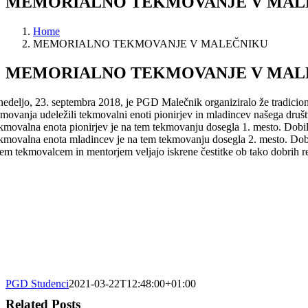
MEMORIALNO TEKMOVANJE V MAL
Home
MEMORIALNO TEKMOVANJE V MALEČNIKU
MEMORIALNO TEKMOVANJE V MAL
nedeljo, 23. septembra 2018, je PGD Malečnik organiziralo že tradici
kmovanja udeležili tekmovalni enoti pionirjev in mladincev našega društ
kmovalna enota pionirjev je na tem tekmovanju dosegla 1. mesto. Dobili s
kmovalna enota mladincev je na tem tekmovanju dosegla 2. mesto. Dobili s
em tekmovalcem in mentorjem veljajo iskrene čestitke ob tako dobrih re
PGD Studenci
2021-03-22T12:48:00+01:00
Related Posts