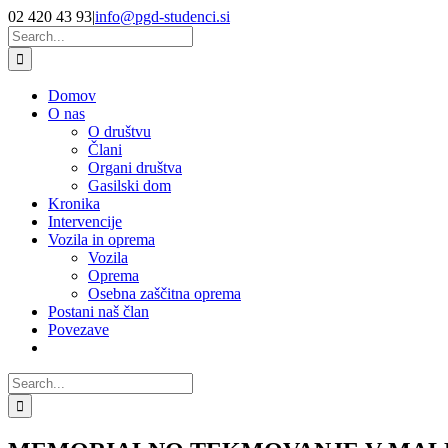
Skip
Facebook
YouTube
02 420 43 93
|
info@pgd-studenci.si
to
Search
content
for:
Domov
O nas
O društvu
Člani
Organi društva
Gasilski dom
Kronika
Intervencije
Vozila in oprema
Vozila
Oprema
Osebna zaščitna oprema
Postani naš član
Povezave
Search
for: