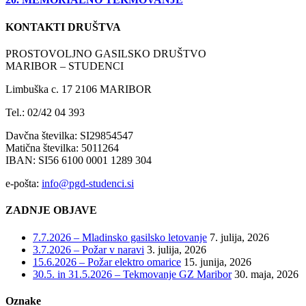
KONTAKTI DRUŠTVA
PROSTOVOLJNO GASILSKO DRUŠTVO
MARIBOR – STUDENCI
Limbuška c. 17 2106 MARIBOR
Tel.: 02/42 04 393
Davčna številka: SI29854547
Matična številka: 5011264
IBAN: SI56 6100 0001 1289 304
e-pošta:
info@pgd-studenci.si
ZADNJE OBJAVE
7.7.2026 – Mladinsko gasilsko letovanje
7. julija, 2026
3.7.2026 – Požar v naravi
3. julija, 2026
15.6.2026 – Požar elektro omarice
15. junija, 2026
30.5. in 31.5.2026 – Tekmovanje GZ Maribor
30. maja, 2026
Oznake