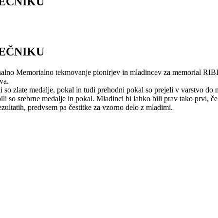
EČNIKU
EČNIKU
onalno Memorialno tekmovanje pionirjev in mladincev za memorial RIBI
va.
o zlate medalje, pokal in tudi prehodni pokal so prejeli v varstvo do n
o srebrne medalje in pokal. Mladinci bi lahko bili prav tako prvi, če n
zultatih, predvsem pa čestitke za vzorno delo z mladimi.