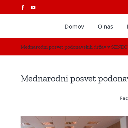
Skip
Facebook
YouTube
to
content
Domov
O nas
Mednarodni posvet podonavskih držav v SENEC
Mednarodni posvet podona
Fac