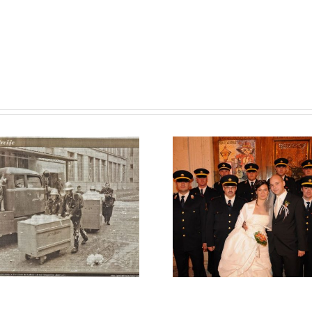
Dejavnos
POROKA V
Maribor S
SPLITU
v mesecu 
varno