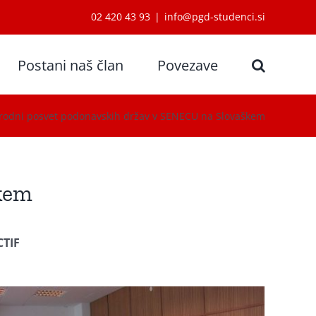
02 420 43 93
|
info@pgd-studenci.si
Postani naš član
Povezave
odni posvet podonavskih držav v SENECU na Slovaškem
škem
CTIF