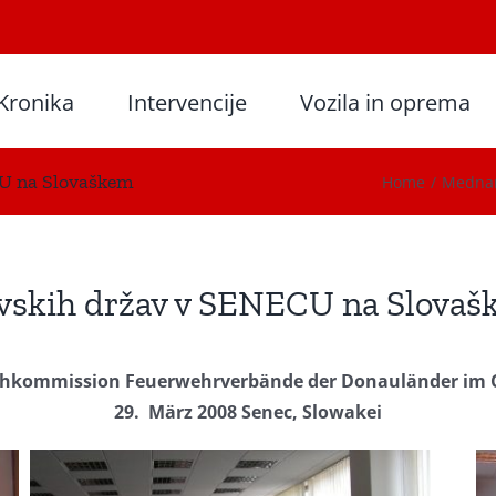
Kronika
Intervencije
Vozila in oprema
U na Slovaškem
Home
Mednar
vskih držav v SENECU na Slova
hkommission Feuerwehrverbände der Donauländer im 
29. März 2008 Senec, Slowakei