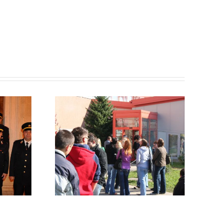
ti PGD
ZAHVALA
tudenci
MESTNE OBČINE
požarne
MARIBOR
sti