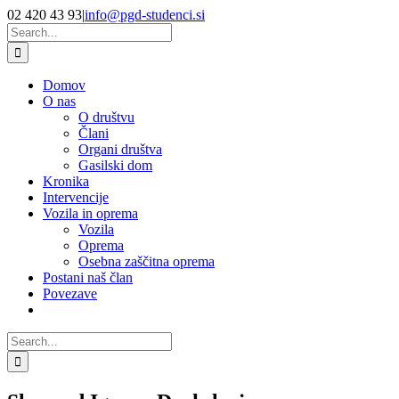
Skip
Facebook
YouTube
02 420 43 93
|
info@pgd-studenci.si
to
Search
content
for:
Domov
O nas
O društvu
Člani
Organi društva
Gasilski dom
Kronika
Intervencije
Vozila in oprema
Vozila
Oprema
Osebna zaščitna oprema
Postani naš član
Povezave
Search
for: