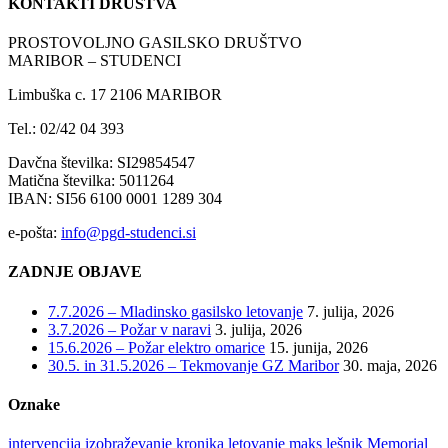
KONTAKTI DRUŠTVA
PROSTOVOLJNO GASILSKO DRUŠTVO
MARIBOR – STUDENCI
Limbuška c. 17 2106 MARIBOR
Tel.: 02/42 04 393
Davčna številka: SI29854547
Matična številka: 5011264
IBAN: SI56 6100 0001 1289 304
e-pošta:
info@pgd-studenci.si
ZADNJE OBJAVE
7.7.2026 – Mladinsko gasilsko letovanje
7. julija, 2026
3.7.2026 – Požar v naravi
3. julija, 2026
15.6.2026 – Požar elektro omarice
15. junija, 2026
30.5. in 31.5.2026 – Tekmovanje GZ Maribor
30. maja, 2026
Oznake
intervencija
izobraževanje
kronika
letovanje
maks lešnik
Memorial