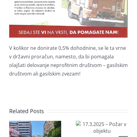
V kolikor ne donirate 0,5% dohodnine, se le ta vrne
v državni proračun, namesto, da bi pomagala
olajšati delovanje neprofitnim društvom – gasilskim
društvom ali gasilskim zvezam!
Related Posts
29.9.2024
17.3.2025 –
–
Požar v
6