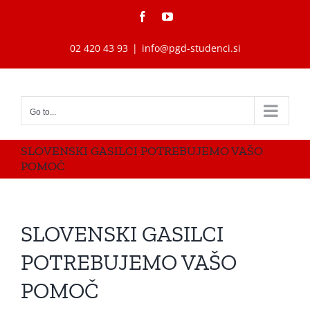
Skip
Facebook
YouTube
to
content
02 420 43 93
|
info@pgd-studenci.si
Go to...
SLOVENSKI GASILCI POTREBUJEMO VAŠO
POMOČ
SLOVENSKI GASILCI
POTREBUJEMO VAŠO
POMOČ