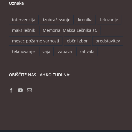
Oznake
intervencija
izobraževanje
kronika
letovanje
maks lešnik
Memorial Maksa Lešnika st.
mesec požarne varnosti
občni zbor
predstavitev
tekmovanje
vaja
zabava
zahvala
OBIŠČITE NAS LAHKO TUDI NA: