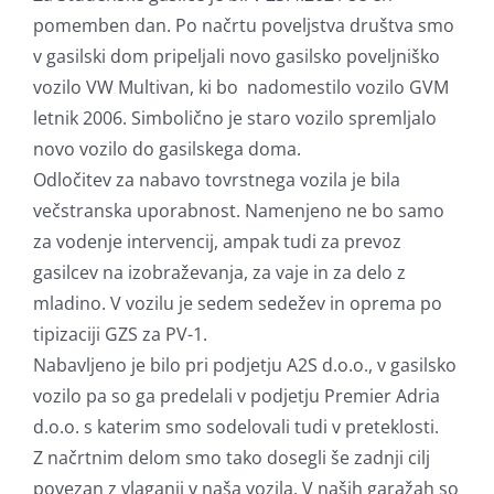
pomemben dan. Po načrtu poveljstva društva smo
v gasilski dom pripeljali novo gasilsko poveljniško
vozilo VW Multivan, ki bo nadomestilo vozilo GVM
letnik 2006. Simbolično je staro vozilo spremljalo
novo vozilo do gasilskega doma.
Odločitev za nabavo tovrstnega vozila je bila
večstranska uporabnost. Namenjeno ne bo samo
za vodenje intervencij, ampak tudi za prevoz
gasilcev na izobraževanja, za vaje in za delo z
mladino. V vozilu je sedem sedežev in oprema po
tipizaciji GZS za PV-1.
Nabavljeno je bilo pri podjetju A2S d.o.o., v gasilsko
vozilo pa so ga predelali v podjetju Premier Adria
d.o.o. s katerim smo sodelovali tudi v preteklosti.
Z načrtnim delom smo tako dosegli še zadnji cilj
povezan z vlaganji v naša vozila. V naših garažah so