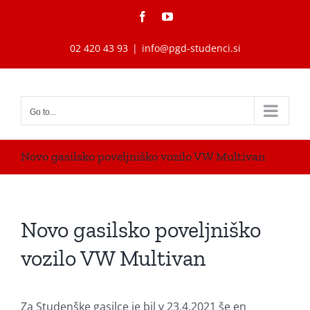
Skip
Facebook
YouTube
to
content
02 420 43 93
|
info@pgd-studenci.si
Go to...
Novo gasilsko poveljniško vozilo VW Multivan
Novo gasilsko poveljniško
vozilo VW Multivan
Za Studenške gasilce je bil v 23.4.2021 še en