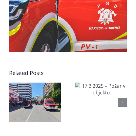
Related Posts
29.9.2024
17.3.2025 –
–
Požar v
6
Memorialn
objektu
tekmovanj
v