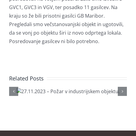
GVC1, GVC3 in VGV, ter posadko 11 gasilcev. Na
kraju so že bili prisotni gasilci GB Maribor.
Pregledali smo večstanovanjski objekt in ugotovili,
da se vonj po objektu širi iz novo odprtega lokala.
Posredovanje gasilcev ni bilo potrebno.
Related Posts
v
27.1
u.
Pož