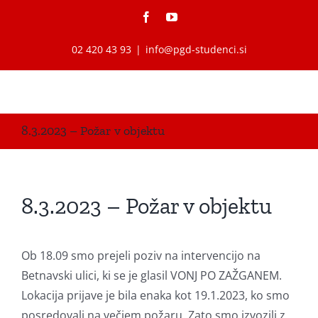
Skip
Facebook
YouTube
to
content
02 420 43 93
|
info@pgd-studenci.si
8.3.2023 – Požar v objektu
8.3.2023 – Požar v objektu
Ob 18.09 smo prejeli poziv na intervencijo na
Betnavski ulici, ki se je glasil VONJ PO ZAŽGANEM.
Lokacija prijave je bila enaka kot 19.1.2023, ko smo
posredovali na večjem požaru. Zato smo izvozili z