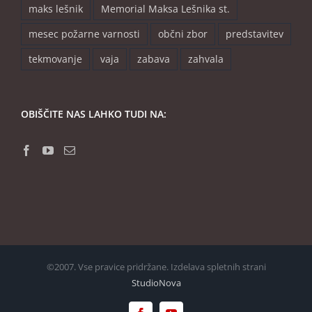
maks lešnik
Memorial Maksa Lešnika st.
mesec požarne varnosti
občni zbor
predstavitev
tekmovanje
vaja
zabava
zahvala
OBIŠČITE NAS LAHKO TUDI NA:
©2007. Vse pravice pridržane. Izdelava spletnih strani
StudioNova