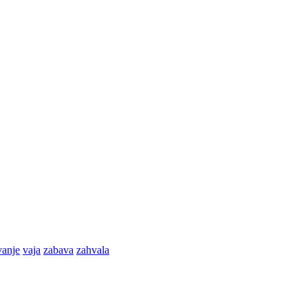
anje
vaja
zabava
zahvala