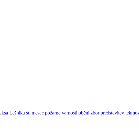
ksa Lešnika st.
mesec požarne varnosti
občni zbor
predstavitev
tekmov