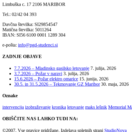
Limbuška c. 17 2106 MARIBOR
Tel.: 02/42 04 393
Davčna številka: SI29854547
Matična številka: 5011264
IBAN: SI56 6100 0001 1289 304
e-pošta:
info@pgd-studenci.si
ZADNJE OBJAVE
7.7.2026 – Mladinsko gasilsko letovanje
7. julija, 2026
3.7.2026 – Požar v naravi
3. julija, 2026
15.6.2026 – Požar elektro omarice
15. junija, 2026
30.5. in 31.5.2026 – Tekmovanje GZ Maribor
30. maja, 2026
Oznake
intervencija
izobraževanje
kronika
letovanje
maks lešnik
Memorial Ma
OBIŠČITE NAS LAHKO TUDI NA:
©2007. Vse pravice pridržane. Izdelava spletnih strani
StudioNova