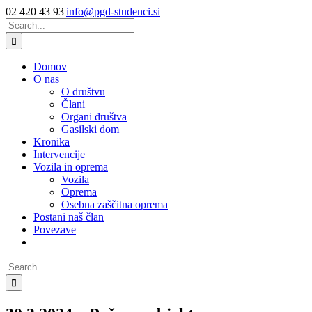
Skip
Facebook
YouTube
02 420 43 93
|
info@pgd-studenci.si
to
Search
content
for:
Domov
O nas
O društvu
Člani
Organi društva
Gasilski dom
Kronika
Intervencije
Vozila in oprema
Vozila
Oprema
Osebna zaščitna oprema
Postani naš član
Povezave
Search
for: