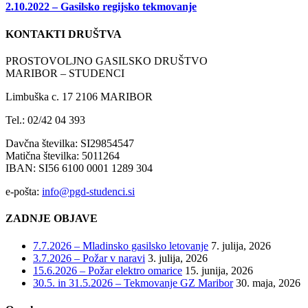
2.10.2022 – Gasilsko regijsko tekmovanje
KONTAKTI DRUŠTVA
PROSTOVOLJNO GASILSKO DRUŠTVO
MARIBOR – STUDENCI
Limbuška c. 17 2106 MARIBOR
Tel.: 02/42 04 393
Davčna številka: SI29854547
Matična številka: 5011264
IBAN: SI56 6100 0001 1289 304
e-pošta:
info@pgd-studenci.si
ZADNJE OBJAVE
7.7.2026 – Mladinsko gasilsko letovanje
7. julija, 2026
3.7.2026 – Požar v naravi
3. julija, 2026
15.6.2026 – Požar elektro omarice
15. junija, 2026
30.5. in 31.5.2026 – Tekmovanje GZ Maribor
30. maja, 2026