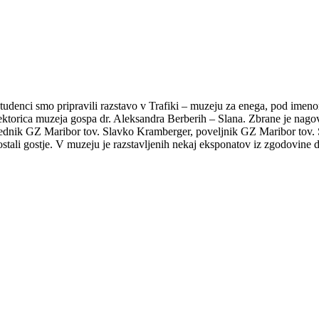
denci smo pripravili razstavo v Trafiki – muzeju za enega, pod ime
irektorica muzeja gospa dr. Aleksandra Berberih – Slana. Zbrane je nago
predsednik GZ Maribor tov. Slavko Kramberger, poveljnik GZ Maribor t
ostali gostje. V muzeju je razstavljenih nekaj eksponatov iz zgodovine dr