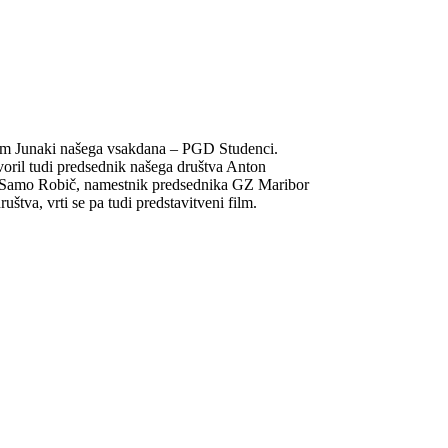
nom Junaki našega vsakdana – PGD Studenci.
voril tudi predsednik našega društva Anton
ov. Samo Robič, namestnik predsednika GZ Maribor
uštva, vrti se pa tudi predstavitveni film.