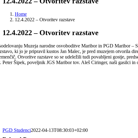
12.4.2022 – Otvoritev razstave
Home
12.4.2022 – Otvoritev razstave
12.4.2022 – Otvoritev razstave
sodelovanju Muzeja narodne osvoboditve Maribor in PGD Maribor – Stu
zstavo, ki jo je pripravil kustos Jan Malec, je pred muzejem otvorila d
emenčič. Otvoritve razstave so se udeležili tudi povabljeni gostje, 
. Peter Šipek, poveljnik JGS Maribor tov. Aleš Ciringer, naši gasilci in 
PGD Studenci
2022-04-13T08:30:03+02:00