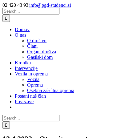
Skip
Facebook
YouTube
02 420 43 93
|
info@pgd-studenci.si
to
Search
content
for:
Domov
O nas
O društvu
Člani
Organi društva
Gasilski dom
Kronika
Intervencije
Vozila in oprema
Vozila
Oprema
Osebna zaščitna oprema
Postani naš član
Povezave
Search
for: