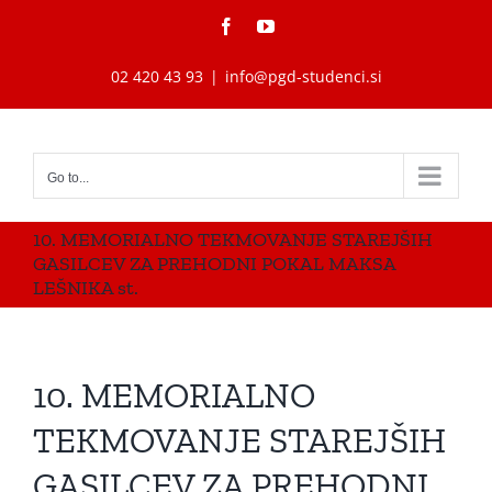
Skip
Facebook
YouTube
to
content
02 420 43 93
|
info@pgd-studenci.si
Go to...
10. MEMORIALNO TEKMOVANJE STAREJŠIH
GASILCEV ZA PREHODNI POKAL MAKSA
LEŠNIKA st.
10. MEMORIALNO
TEKMOVANJE STAREJŠIH
GASILCEV ZA PREHODNI