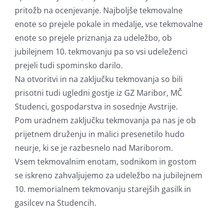
pritožb na ocenjevanje. Najboljše tekmovalne
enote so prejele pokale in medalje, vse tekmovalne
enote so prejele priznanja za udeležbo, ob
jubilejnem 10. tekmovanju pa so vsi udeleženci
prejeli tudi spominsko darilo.
Na otvoritvi in na zaključku tekmovanja so bili
prisotni tudi ugledni gostje iz GZ Maribor, MČ
Studenci, gospodarstva in sosednje Avstrije.
Pom uradnem zaključku tekmovanja pa nas je ob
prijetnem druženju in malici presenetilo hudo
neurje, ki se je razbesnelo nad Mariborom.
Vsem tekmovalnim enotam, sodnikom in gostom
se iskreno zahvaljujemo za udeležbo na jubilejnem
10. memorialnem tekmovanju starejših gasilk in
gasilcev na Studencih.